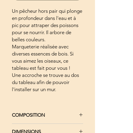
Un pêcheur hors pair qui plonge
en profondeur dans l'eau et à
pic pour attraper des poissons
pour se nourrir. Il arbore de
belles couleurs.
Marqueterie réalisée avec
diverses essences de bois. Si
vous aimez les oiseaux, ce
tableau est fait pour vous !
Une accroche se trouve au dos
du tableau afin de pouvoir
l'installer sur un mur.
COMPOSITION
Placages naturels et teintés - Médium
DIMENSIONS
(support) - Accroche au dos du