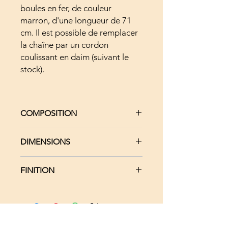
boules en fer, de couleur
marron, d'une longueur de 71
cm. Il est possible de remplacer
la chaîne par un cordon
coulissant en daim (suivant le
stock).
COMPOSITION
Bois massif Noyer et Pin (socle
DIMENSIONS
perle en résine)
Chaîne à billes en métal couleur
Pendentif : Hauteur 6.5 x Largeur
bronze
FINITION
8.5 cm x Epaisseur 0.6 cm
2 cabochons Swarovski
Chaîne à billes : Longueur 71 cm -
Perle en résine
Vernis BRILLANT
Diamètre 2.4 mm
2 anneaux triangulaires en métal
Perle blanche : Hauteur 4.7 cm -
bronze
Diamètre 1.5 cm
2 Cabochons Swarovski : Diamètre
ME CONTACTER