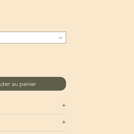
uter au panier
essous : Largeur 13 cm x
x Epaisseur 0.5 cm
support : Largeur 1.8 cm x Hauteur