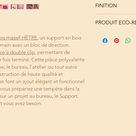
Dessus : Bois mas
1,6 x longueur 1
FINITION
Dessous : Contre
Epaisseur totale 
Partie arrière : P
Pince double clip 
Vernis brillant
Bloc : Papier véli
poids 0,08 kg
PRODUIT ECO-R
- Reliure agrafée 
Bloc de direction
Réglure quadrill
BLOC :
gr avec 160 pages 
ois massif HÊTRE
, un support en bois
Pince : Métal/Plas
perforation
Recyclé à 10%
main avec un bloc de direction.
Clous : Métal
Recyclable à 100%
ce à double clip
, permettant de
PEFC
 fois terminé. Cette pièce polyvalente
PINCE :
Recyclable à 100%
ne, le bureau, l'atelier ou tout autre
struction de haute qualité et
en font un ajout élégant et fonctionnel
 vous prépariez une tempête dans la
 sur un projet au bureau, le Support
t vous avez besoin.