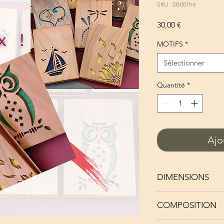
SKU : SB001he
Prix
30,00 €
MOTIFS
*
Sélectionner
Quantité
*
Ajo
DIMENSIONS
Planches dessus/d
COMPOSITION
Longueur 18.5 cm 
Partie arrière du 