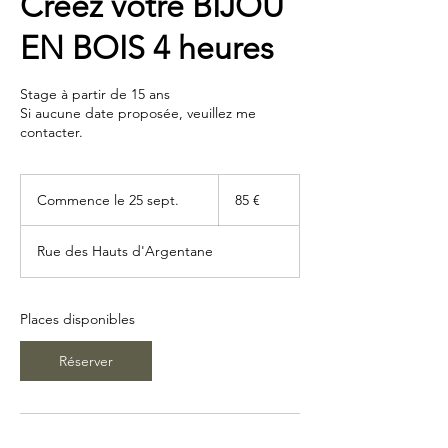
Créez votre BIJOU
EN BOIS 4 heures
Stage à partir de 15 ans
Si aucune date proposée, veuillez me
contacter.
85
euros
Commence le 25 sept.
C
85 €
o
m
Rue des Hauts d'Argentane
m
e
n
c
Places disponibles
e
l
Réserver
e
2
5
s
e