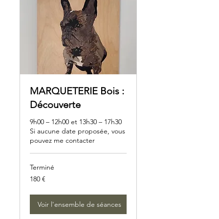
MARQUETERIE Bois :
Découverte
9h00 – 12h00 et 13h30 – 17h30
Si aucune date proposée, vous
pouvez me contacter
Terminé
180
180 €
euros
Voir l'ensemble de séances