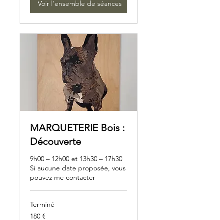
Voir l'ensemble de séances
MARQUETERIE Bois :
Découverte
9h00 – 12h00 et 13h30 – 17h30
Si aucune date proposée, vous
pouvez me contacter
Terminé
180
180 €
euros