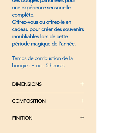
des bougies parfumées pour
une expérience sensorielle
complète.
Offrez-vous ou offrez-le en
cadeau pour créer des souvenirs
inoubliables lors de cette
période magique de l'année.
Temps de combustion de la
bougie : + ou - 5 heures
DIMENSIONS
Hors tout : Hauteur 18,5 cm -
COMPOSITION
Largeur 15,5 cm - Profondeur 10
cm
Bois massif noyer blond : Sapin
Socle : Largeur 12.8 cm x
FINITION
Métal aluminium vert : Clochette
Profondeur 8.7 cm x Epaisseur 2.7
Bois massif sapin : Socle
cm
Vernis satiné
Verre transparent : Photophore
Photophore : Diamètre 6.2 cm x