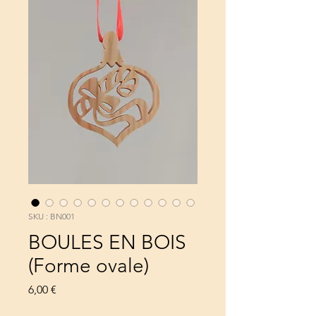
SKU : BN001
BOULES EN BOIS
(Forme ovale)
Prix
6,00 €