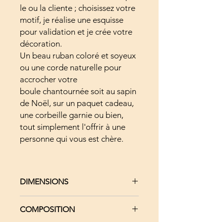
le ou la cliente ; choisissez votre
motif, je réalise une esquisse
pour validation et je crée votre
décoration.
Un beau ruban coloré et soyeux
ou une corde naturelle pour
accrocher votre
boule chantournée soit au sapin
de Noël, sur un paquet cadeau,
une corbeille garnie ou bien,
tout simplement l'offrir à une
personne qui vous est chère.
DIMENSIONS
Selon le modèle :
COMPOSITION
Longueur et Hauteur : Entre 6 et
9 cm -