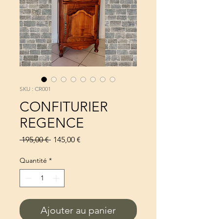
SKU : CR001
CONFITURIER
REGENCE
Prix
Prix
 195,00 € 
145,00 €
original
promotionnel
Quantité
*
Ajouter au panier