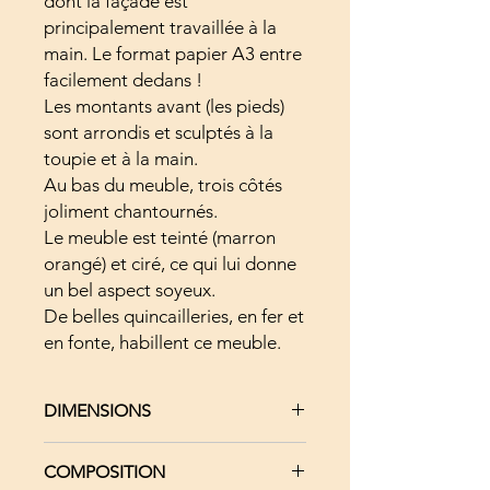
dont la façade est
principalement travaillée à la
main. Le format papier A3 entre
facilement dedans !
Les montants avant (les pieds)
sont arrondis et sculptés à la
toupie et à la main.
Au bas du meuble, trois côtés
joliment chantournés.
Le meuble est teinté (marron
orangé) et ciré, ce qui lui donne
un bel aspect soyeux.
De belles quincailleries, en fer et
en fonte, habillent ce meuble.
DIMENSIONS
Caisson : Hauteur 60 cm - Largeur 61
COMPOSITION
cm - Profondeur 41.5 cm