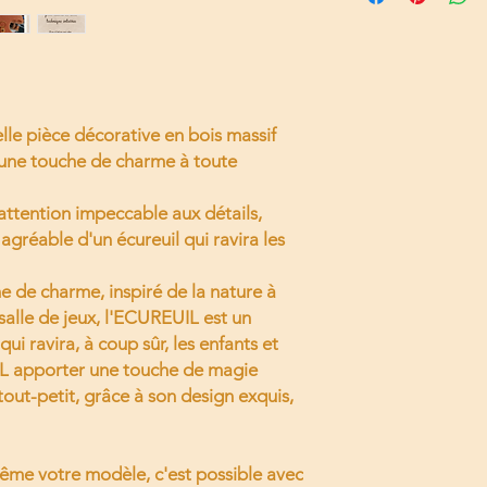
Corps, tête et pat
Sol : Noyer blond
Dessou tête, contou
Gland et oeil : bo
Nez et oreille en 
lle pièce décorative en bois massif
r une touche de charme à toute
attention impeccable aux détails,
agréable d'un écureuil qui ravira les
e de charme, inspiré de la nature à
alle de jeux, l'ECUREUIL est un
i ravira, à coup sûr, les enfants et
UIL apporter une touche de magie
tout-petit, grâce à son design exquis,
même votre modèle, c'est possible avec