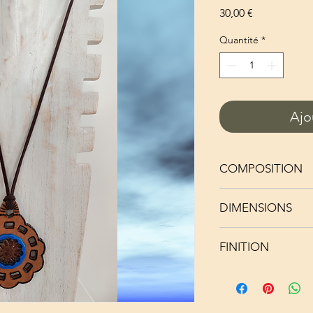
Prix
30,00 €
Quantité
*
Ajo
COMPOSITION
Bois massif Noyer
DIMENSIONS
Médaillon fleur en
Cordon en cuir d
Cordon réglable 
FINITION
Pendentif : Longu
Fleur bleue et ma
Vernis BRILLANT