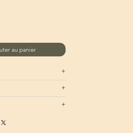
uter au panier
 résine
e daim
: Longueur 1m
eur 7.3 x Largeur 6.3
rron : Diamètre 3 cm