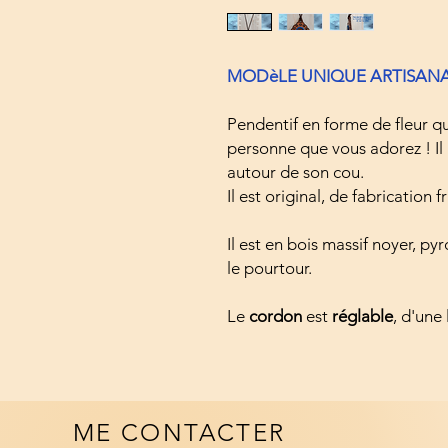
MODèLE UNIQUE ARTISANAL
Pendentif en forme de fleur q
personne que vous adorez ! Il 
autour de son cou.
Il est original, de fabrication f
Il est en bois massif noyer, py
le pourtour.
Le
cordon
est
réglable
, d'un
ME CONTACTER