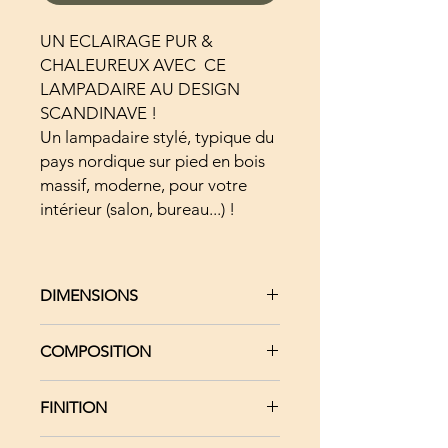
UN ECLAIRAGE PUR &
CHALEUREUX AVEC CE
LAMPADAIRE AU DESIGN
SCANDINAVE !
Un lampadaire stylé, typique du
pays nordique sur pied en bois
massif, moderne, pour votre
intérieur (salon, bureau...) !
DIMENSIONS
Hauteur total 142 cm
COMPOSITION
Hauteur des pieds 119 cm - Croix du
haut 14 cm - Croix du bas 44 cm
Abat-jour en coton
ABAT-JOUR cylindrique blanc cassé,
FINITION
Ampoule LED blanc
diamètre 40 cm - hauteur 20 cm -
Bois massif Sapin Européen
Fabrication française.
Teinté au brou de noix