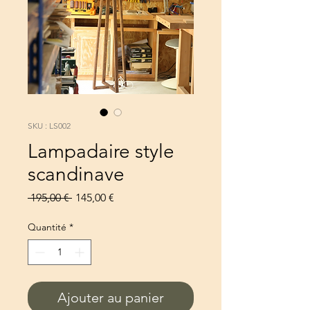
SKU : LS002
Lampadaire style
scandinave
Prix
Prix
 195,00 € 
145,00 €
original
promotionnel
Quantité
*
Ajouter au panier