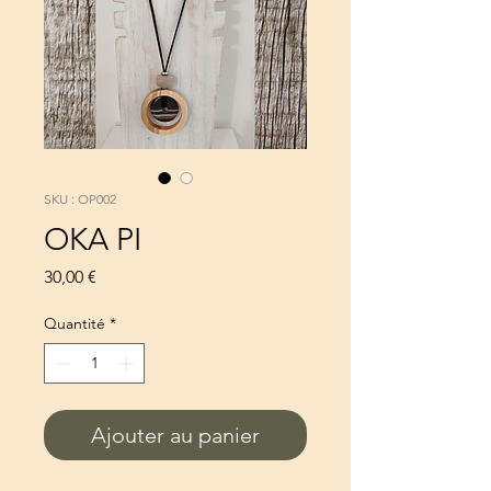
SKU : OP002
OKA PI
Prix
30,00 €
Quantité
*
Ajouter au panier