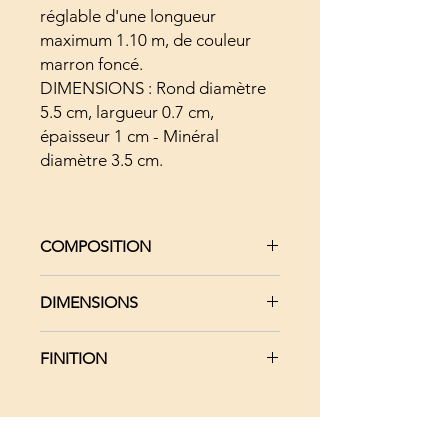
réglable d'une longueur
maximum 1.10 m, de couleur
marron foncé.
DIMENSIONS : Rond diamètre
5.5 cm, largueur 0.7 cm,
épaisseur 1 cm - Minéral
diamètre 3.5 cm.
COMPOSITION
Bois massif Tilleul
DIMENSIONS
Cordon en cuir de daim
Perle en résine BIO
Rond : Diamètre 5.5 cm, largueur
Minéral Jaspe Brun zébré
FINITION
0.7 cm, épaisseur 1 cm
2 Perles plates en argent
Cordon coulissant : Longueur 1,10
925/1000 recyclé
Vernis SATINE
m
PI Chinois : Diamètre 3.5 cm
Perle plate : Diamètre 0.7 cm