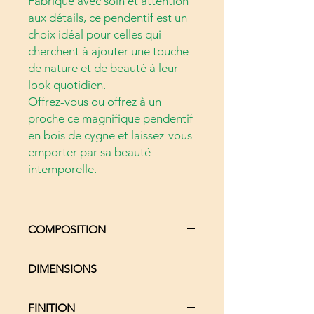
Fabriqué avec soin et attention
aux détails, ce pendentif est un
choix idéal pour celles qui
cherchent à ajouter une touche
de nature et de beauté à leur
look quotidien.
Offrez-vous ou offrez à un
proche ce magnifique pendentif
en bois de cygne et laissez-vous
emporter par sa beauté
intemporelle.
COMPOSITION
Bois massif Platane
DIMENSIONS
Cordon réglable en coton ciré
2 Cabochons en cristal Swarovski
Pendentif : Hauteur 7 cm x
Péridot (vert)
FINITION
Largeur 6 cm x Épaisseur 1.1 cm