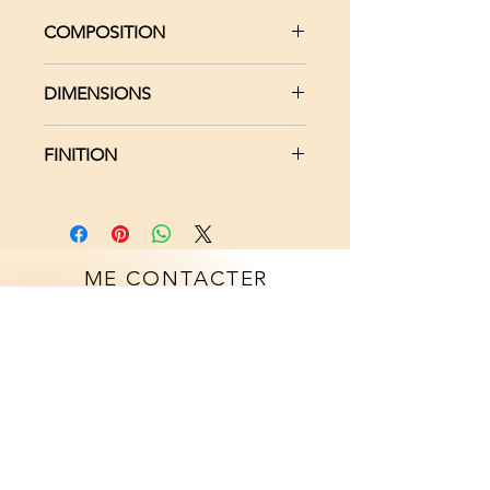
COMPOSITION
Bois massif Tilleul
DIMENSIONS
Placage bois teinté rouge ou bleu
Cordon en cuir de daim
Pendentif : Diamètre 6.3 cm -
FINITION
Epaisseur 0.4 cm
Cordon : Longueur 1.10 m
Vernis MAT
ME CONTACTER
Alliance Bois Tricastine
95 rue des Hauts d'Argentane
26130 Saint-Paul-Trois-Châteaux
France
(+33)766409007
allianceboistricastine@gmail.com
MA SOCIETE