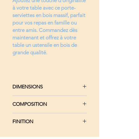
Ajoutez une touche d'originalité
à votre table avec ce porte-
serviettes en bois massif, parfait
pour vos repas en famille ou
entre amis. Commandez dès
maintenant et offrez à votre
table un ustensile en bois de
grande qualité.
DIMENSIONS
Support Bambou : 20 x 19.8 cm -
COMPOSITION
Epaisseur 1.4 cm
Tourillons : Diamètre 0.8 cm -
1 Support : Bois de bambou
Hauteur 5.8 cm
FINITION
1 Elément de lestage Bois massif
Elément de lestage : Longueur
érable sycomore/contre-
24.5 cm - Largeur 5.6 cm -
Support Bambou : Lubéron Cire
plaqué motif Poisson
Epaisseur 1.3 cm